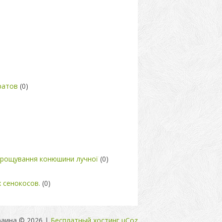
ратов
(0)
вирощування конюшини лучної
(0)
 сенокосов.
(0)
раина © 2026
|
Бесплатный хостинг
uCoz