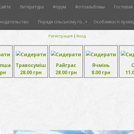
сайте
Литература
Форум
Фотоальбомы
Гостевая 
нодательство
Поради сільському го...
Особливості провед
Регистрация
|
Вход
опша
Травосуміш
Райграс
Ячмінь
грн
28.00 грн
28.00 грн
8.00 грн
11.