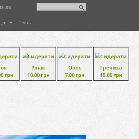
книга
ен...
Тесты
Соя
Ріпак
Овес
Гречиха
00 грн
10.00 грн
7.00 грн
15.00 грн