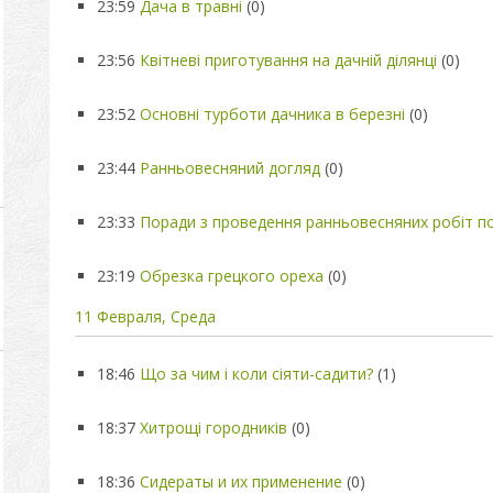
23:59
Дача в травні
(0)
23:56
Квітневі приготування на дачній ділянці
(0)
23:52
Основні турботи дачника в березні
(0)
23:44
Ранньовесняний догляд
(0)
23:33
Поради з проведення ранньовесняних робіт по
23:19
Обрезка грецкого ореха
(0)
11 Февраля, Среда
18:46
Що за чим і коли сіяти-садити?
(1)
18:37
Хитрощі городників
(0)
18:36
Сидераты и их применение
(0)