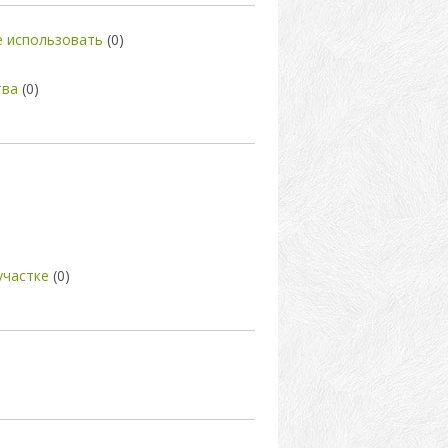
де использовать
(0)
тва
(0)
участке
(0)