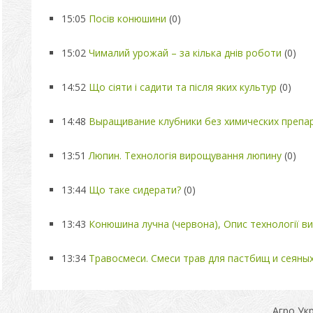
15:05
Посів конюшини
(0)
15:02
Чималий урожай – за кілька днів роботи
(0)
14:52
Що сіяти і садити та після яких культур
(0)
14:48
Выращивание клубники без химических препа
13:51
Люпин. Технологія вирощування люпину
(0)
13:44
Що таке сидерати?
(0)
13:43
Конюшина лучна (червона), Опис технології 
13:34
Травосмеси. Смеси трав для пастбищ и сеяных
Агро Ук