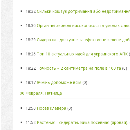
18:32
Скільки коштує дотримання або недотримання
18:30
Органічні зернові високої якості в умовах сіл
18:29
Сидерати - доступне та ефективне зелене до
18:26
Топ 10 актуальных идей для украинского АПК
18:22
Точность – 2 сантиметра на поле в 100 га
(0)
18:17
Ячмінь допоможе всім
(0)
06 Февраля, Пятница
12:50
Посев клевера
(0)
11:52
Растения - сидераты. Вика посевная (яровая).