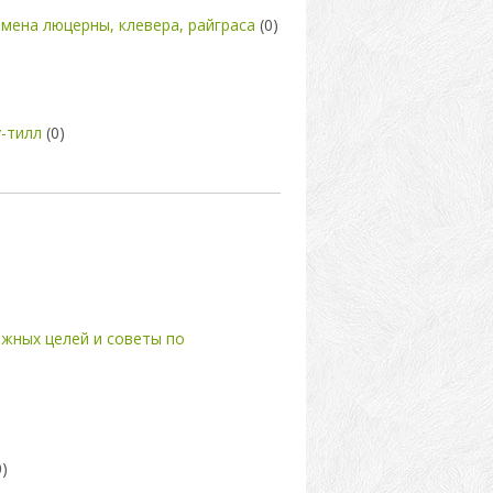
мена люцерны, клевера, райграса
(0)
-тилл
(0)
ожных целей и советы по
0)