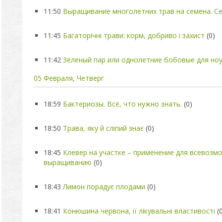
11:50
Выращивание многолетних трав на семена. Се
11:45
Багаторічні трави: корм, добриво і захист
(0)
11:42
Зеленый пар или однолетние бобовые для ноу
05 Февраля, Четверг
18:59
Бактериозы. Всё, что нужно знать.
(0)
18:50
Трава, яку й сліпий знає
(0)
18:45
Клевер на участке – применение для всевозм
выращиванию
(0)
18:43
Лимон порадує плодами
(0)
18:41
Конюшина червона, її лікувальні властивості
(