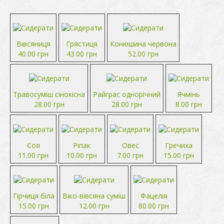
Вівсяниця
Грястиця
Конюшина червона
40.00 грн
43.00 грн
52.00 грн
Травосуміш сінокісна
Райграс однорічний
Ячмінь
28.00 грн
28.00 грн
8.00 грн
Соя
Ріпак
Овес
Гречиха
11.00 грн
10.00 грн
7.00 грн
15.00 грн
Гірчиця біла
Віко-вівсяна суміш
Фацелія
15.00 грн
12.00 грн
80.00 грн