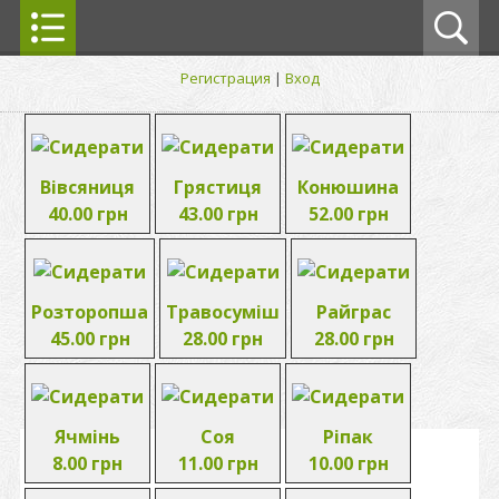
Регистрация
|
Вход
Вівсяниця
Грястиця
Конюшина
40.00 грн
43.00 грн
52.00 грн
Розторопша
Травосуміш
Райграс
45.00 грн
28.00 грн
28.00 грн
Ячмінь
Соя
Ріпак
8.00 грн
11.00 грн
10.00 грн