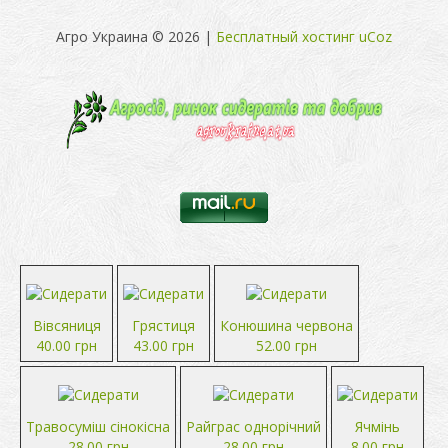
Агро Украина © 2026
|
Бесплатный хостинг
uCoz
Вівсяниця
Грястиця
Конюшина червона
40.00 грн
43.00 грн
52.00 грн
Травосуміш сінокісна
Райграс однорічний
Ячмінь
28.00 грн
28.00 грн
8.00 грн