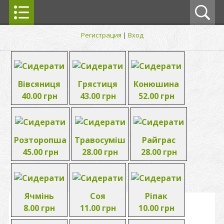
Регистрация
|
Вход
Вівсяниця
Грястиця
Конюшина
40.00 грн
43.00 грн
52.00 грн
Розторопша
Травосуміш
Райграс
45.00 грн
28.00 грн
28.00 грн
Ячмінь
Соя
Ріпак
8.00 грн
11.00 грн
10.00 грн