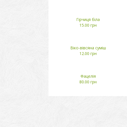
Гірчиця біла
15.00 грн
Віко-вівсяна суміш
12.00 грн
Фацелія
80.00 грн