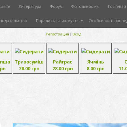
сайте
Литература
Форум
Фотоальбомы
Гостевая 
нодательство
Поради сільському го...
Особливості провед
Регистрация
|
Вход
опша
Травосуміш
Райграс
Ячмінь
грн
28.00 грн
28.00 грн
8.00 грн
11.