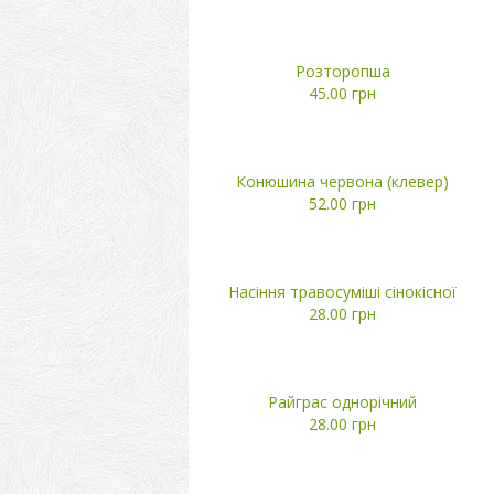
Розторопша
45.00 грн
Конюшина червона (клевер)
52.00 грн
Насіння травосуміші сінокісної
28.00 грн
Райграс однорічний
28.00 грн