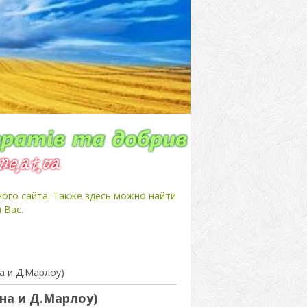
ного сайта. Также здесь можно найти
 Вас.
а и Д.Марлоу)
на и Д.Марлоу)