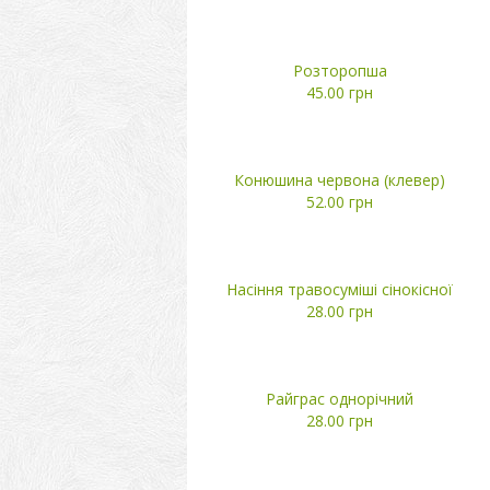
Розторопша
45.00 грн
Конюшина червона (клевер)
52.00 грн
Насіння травосуміші сінокісної
28.00 грн
Райграс однорічний
28.00 грн