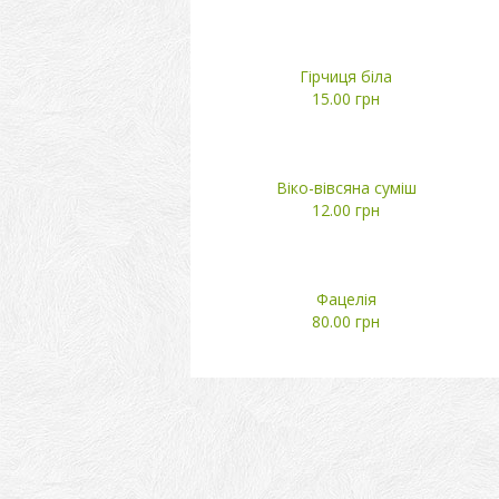
Гірчиця біла
15.00 грн
Віко-вівсяна суміш
12.00 грн
Фацелія
80.00 грн