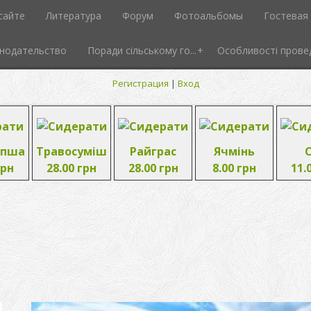
сайте
Литература
Форум
Фотоальбомы
Гостевая 
нодательство
Поради сільському го...
Особливості провед
Регистрация
|
Вход
опша
Травосуміш
Райграс
Ячмінь
грн
28.00 грн
28.00 грн
8.00 грн
11.